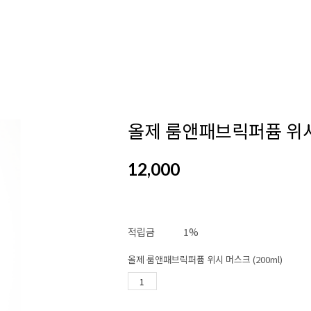
올제 룸앤패브릭퍼퓸 위시 
12,000
적립금
1%
올제 룸앤패브릭퍼퓸 위시 머스크 (200ml)