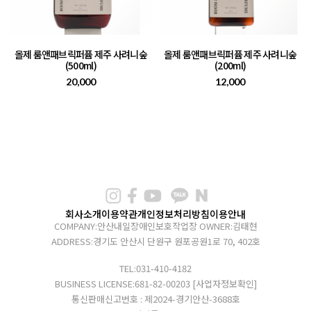
올제 룸앤패브릭퍼퓸 제주 사려니숲
올제 룸앤패브릭퍼퓸 제주 사려니숲
(500ml)
(200ml)
20,000
12,000
회사소개
이용약관
개인정보처리방침
이용안내
COMPANY:안산내일장애인보호작업장
OWNER:김태현
ADDRESS:경기도 안산시 단원구 원포공원1로 70, 402호
TEL:031-410-4182
BUSINESS LICENSE:681-82-00203
[사업자정보확인]
통신판매신고번호 : 제2024-경기안산-3688호