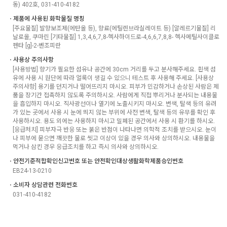
동) 402호, 031-410-4182
ㆍ제품에 사용된 화학물질 명칭
[주요물질] 발향보조제(에탄올 등), 향료(에틸렌브라실레이트 등) [알레르기물질] 리
날로올, 쿠마린 [기타물질] 1,3,4,6,7,8-헥사하이드로-4,6,6,7,8,8- 헥사메틸사이클로
펜타 [g]-2-벤조피란
ㆍ사용상 주의사항
[사용방법] 향기가 필요한 섬유나 공간에 30cm 거리를 두고 분사해주세요. 흰색 섬
유에 사용 시 원단에 따라 얼룩이 생길 수 있으니 테스트 후 사용해 주세요. [사용상
주의사항] 용기를 던지거나 떨어뜨리지 마시오. 피부가 민감하거나 손상된 사람은 제
품을 장기간 접촉하지 않도록 주의하시오. 사람에게 직접 뿌리거나 분사되는 내용물
을 흡입하지 마시오. 직사광선이나 열기에 노출시키지 마시오. 변색, 탈색 등의 유려
가 있는 곳에서 사용 시 눈에 띄지 않는 부위에 사전 변색, 탈색 등의 유무를 확인 후
사용하시오. 용도 외에는 사용하지 마시고 밀폐된 공간에서 사용 시 환기를 하시오.
[응급처치] 피부자극 반응 또는 붉은 반점이 나타나면 의학적 조치를 받으시오. 눈이
나 피부에 묻으면 깨끗한 물로 씻고 이상이 있을 경우 의사와 상의하시오. 내용물을
먹거나 삼킨 경우 응급조치를 하고 즉시 의사와 상의하시오.
ㆍ안전기준적합확인신고번호 또는 안전확인대상생활화학제품승인번호
EB24-13-0210
ㆍ소비자 상담관련 전화번호
031-410-4182