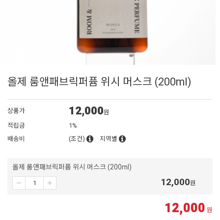
올제 룸앤패브릭퍼퓸 위시 머스크 (200ml)
12,000
상품가
원
적립금
1%
배송비
(조건)
지역별
올제 룸앤패브릭퍼퓸 위시 머스크 (200ml)
12,000
원
12,000
원