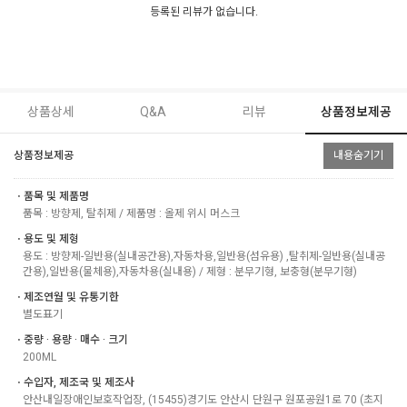
등록된 리뷰가 없습니다.
상품상세
Q&A
리뷰
상품정보제공
상품정보제공
내용숨기기
ㆍ품목 및 제품명
품목 : 방향제, 탈취제 / 제품명 : 올제 위시 머스크
ㆍ용도 및 제형
용도 : 방향제-일반용(실내공간용),자동차용,일반용(섬유용) ,탈취제-일반용(실내공
간용),일반용(물체용),자동차용(실내용) / 제형 : 분무기형, 보충형(분무기형)
ㆍ제조연월 및 유통기한
별도표기
ㆍ중량 · 용량 · 매수 · 크기
200ML
ㆍ수입자, 제조국 및 제조사
안산내일장애인보호작업장, (15455)경기도 안산시 단원구 원포공원1로 70 (초지