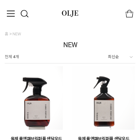
홈
NEW
NEW
전체
4
개
올제 룸앤패브릭퍼퓸 샌달우드
올제 룸앤패브릭퍼퓸 샌달우드